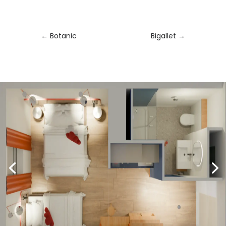
←
Botanic
Bigallet
→